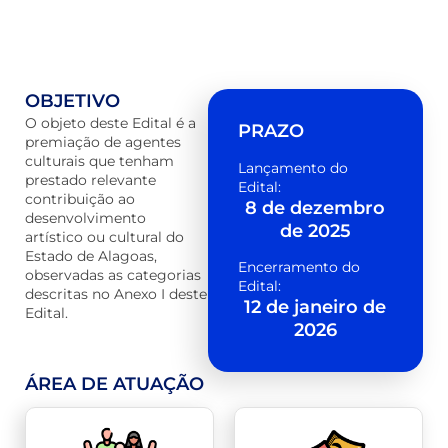
OBJETIVO
O objeto deste Edital é a
PRAZO
premiação de agentes
culturais que tenham
Lançamento do
prestado relevante
Edital:
contribuição ao
8 de dezembro
desenvolvimento
de 2025
artístico ou cultural do
Estado de Alagoas,
Encerramento do
observadas as categorias
Edital:
descritas no Anexo I deste
12 de janeiro de
Edital.
2026
ÁREA DE ATUAÇÃO