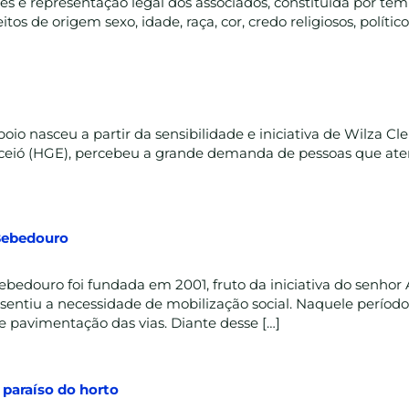
sses e representação legal dos associados, constituída por te
 de origem sexo, idade, raça, cor, credo religiosos, políticos 
io nasceu a partir da sensibilidade e iniciativa de Wilza Cl
aceió (HGE), percebeu a grande demanda de pessoas que ate
Bebedouro
bedouro foi fundada em 2001, fruto da iniciativa do senhor
sentiu a necessidade de mobilização social. Naquele período,
 e pavimentação das vias. Diante desse […]
paraíso do horto