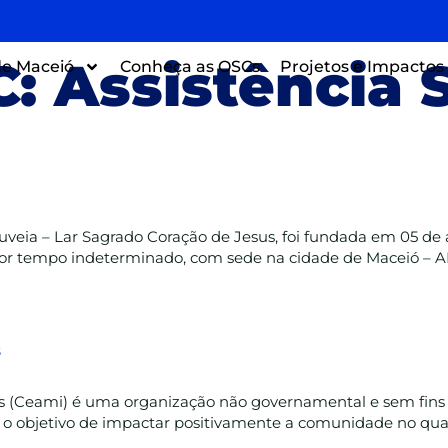
C:
Assistência 
e Maceió
Conheça as OSCs
Projetos e Impactos
uveia – Lar Sagrado Coração de Jesus, foi fundada em 05 de
o por tempo indeterminado, com sede na cidade de Maceió – A
s
s (Ceami) é uma organização não governamental e sem fins 
o objetivo de impactar positivamente a comunidade no qual