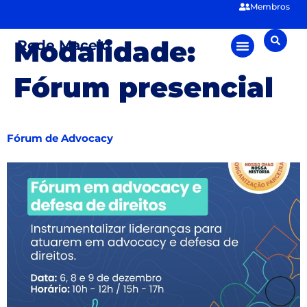
Membros
Modalidade:
Rede Maceió
Fórum presencial
Fórum de Advocacy