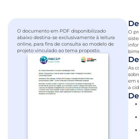
De
O documento em PDF disponibilizado
O pr
abaixo destina-se exclusivamente à leitura
sist
online, para fins de consulta ao modelo de
info
projeto vinculado ao tema proposto.
bime
De
As c
sobr
em e
a ci
De