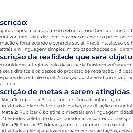
scrição:
ojeto propõe a criação de um Observatório Comunitário da Re
ematizar, traduzir e divulgar informações sobre o processo d
rmação e fortalecendo o controle social. Prevê instalação de
strais em linguagem simples, micro capacitações de lideran
scrição da realidade que será objeto
omunidades atingidas pelo desastre da Braskem enfrentam ba
e seus direitos e os passos do processo de reparação. Há desc
spaços de controle social. A criação do observatório visa p
dadania.
scrição de metas a serem atingidas
Meta 1:
Implantar 3 hubs comunitários de informação.
Atividades: diagnóstico participativo, mobilização comunitári
Meta 2:
Publicar 6 boletins bimestrais em linguagem cidad
Atividades: coleta de dados, curadoria de conteúdo, design, 
Meta 3:
Formar 30 lideranças em monitoramento social.
Atividades: planejar e executar 4 micro capacitações, constr