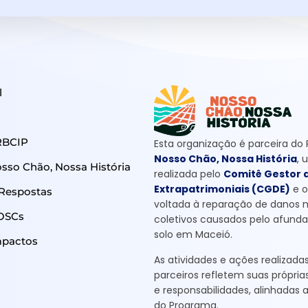
l
RBCIP
Esta organização é parceira do
Nosso Chão, Nossa História
, 
so Chão, Nossa História
realizada pelo
Comitê Gestor 
Extrapatrimoniais (CGDE)
e 
 Respostas
voltada à reparação de danos 
OSCs
coletivos causados pelo afun
solo em Maceió.
mpactos
As atividades e ações realizada
parceiros refletem suas própri
e responsabilidades, alinhadas a
do Programa.