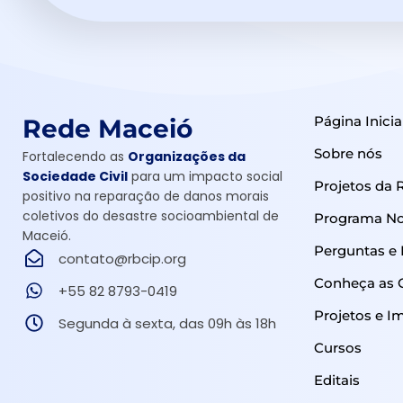
Página Inicia
Rede Maceió
Sobre nós
Fortalecendo as
Organizações da
Sociedade Civil
para um impacto social
Projetos da 
positivo na reparação de danos morais
coletivos do desastre socioambiental de
Programa Nos
Maceió.
Perguntas e
contato@rbcip.org
Conheça as 
+55 82 8793-0419
Projetos e I
Segunda à sexta, das 09h às 18h
Cursos
Editais