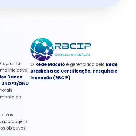
 Programa
O
Rede Maceió
é gerenciado pela
Rede
uma iniciativa
Brasileira de Certificação, Pesquisa e
dos Danos
Inovação (RBCIP)
.
o
UNOPS/ONU
morais
damento do
s pelos
as abordagens
os objetivos