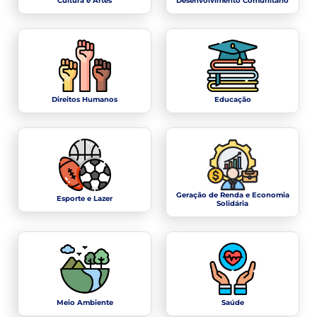
Cultura e Artes
Desenvolvimento Comunitário
Direitos Humanos
Educação
Geração de Renda e Economia
Esporte e Lazer
Solidária
Meio Ambiente
Saúde