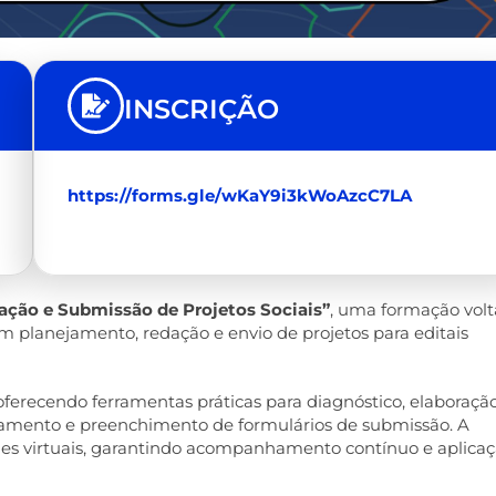
INSCRIÇÃO
https://forms.gle/wKaY9i3kWoAzcC7LA
iação e Submissão de Projetos Sociais”
, uma formação vol
m planejamento, redação e envio de projetos para editais
s, oferecendo ferramentas práticas para diagnóstico, elaboraçã
orçamento e preenchimento de formulários de submissão. A
des virtuais, garantindo acompanhamento contínuo e aplica