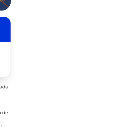
tada
o de
ção