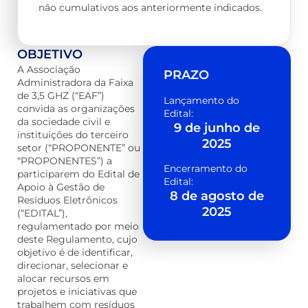
não cumulativos aos anteriormente indicados.
OBJETIVO
A Associação
PRAZO
Administradora da Faixa
de 3,5 GHZ (“EAF”)
Lançamento do
convida as organizações
Edital:
da sociedade civil e
9 de junho de
instituições do terceiro
2025
setor (“PROPONENTE” ou
“PROPONENTES”) a
Encerramento do
participarem do Edital de
Edital:
Apoio à Gestão de
8 de agosto de
Resíduos Eletrônicos
2025
(“EDITAL”),
regulamentado por meio
deste Regulamento, cujo
objetivo é de identificar,
direcionar, selecionar e
alocar recursos em
projetos e iniciativas que
trabalhem com resíduos